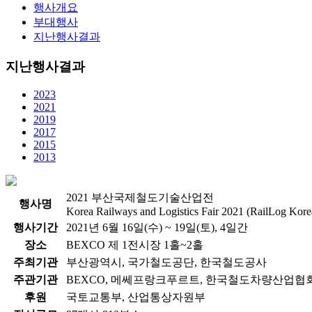
행사개요
부대행사
지난행사결과
지난행사결과
2023
2021
2019
2017
2015
2013
2021 부산국제철도기술산업전
행
사
명
Korea Railways and Logistics Fair 2021 (RailLog Kore
행
사
기
간
2021년 6월 16일(수) ~ 19일(토), 4일간
장
소
BEXCO 제 1전시장 1홀~2홀
주
최
기
관
부산광역시, 국가철도공단, 한국철도공사
주
관
기
관
BEXCO, 메쎄프랑크푸르트, 한국철도차량산업협
후
원
국토교통부, 산업통상자원부