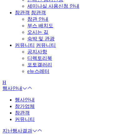
세미나실 사용신청 안내
참관객
참관객
참관 안내
부스 배치도
오시는 길
숙박 및 관광
커뮤니티
커뮤니티
공지사항
디렉토리북
포토갤러리
e뉴스레터
H
행사안내
행사안내
참가업체
참관객
커뮤니티
지난행사결과