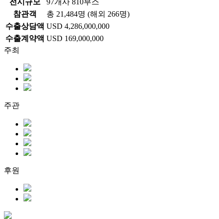
전
시
규
모
97개사 810부스
참
관
객
총 21,484명 (해외 266명)
수
출
상
담
액
USD 4,286,000,000
수
출
계
약
액
USD 169,000,000
주최
주관
후원