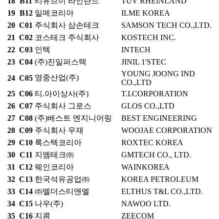
18
B11
티유브이 라인란드
TÜV RHEINLAND
19
B12
일메코리아
ILME KOREA
20
C01
주식회사 삼손테크
SAMSON TECH CO.,LTD.
21
C02
코스테크 주식회사
KOSTECH INC.
22
C03
인텍
INTECH
23
C04
(주)진일퍼스텍
JINIL 1'STEC
YOUNG JOONG IND
영중산업(주)
24
C05
CO.,LTD
25
C06
티.아이상사(주)
T.I.CORPORATION
26
C07
주식회사 그로스
GLOS CO.,LTD
27
C08
(주)베스트 엔지니어링
BEST ENGINEERING
28
C09
주식회사 우재
WOOJAE CORPORATION
29
C10
록스텍코리아
ROXTEC KOREA
30
C11
지엠테크㈜
GMTECH CO., LTD.
31
C12
웨인코리아
WAINKOREA
32
C13
한국석유공업㈜
KOREA PETROLEUM
33
C14
㈜엘더스티앤엘
ELTHUS T&L CO.,LTD.
34
C15
나우(주)
NAWOO LTD.
35
C16
지콤
ZEECOM