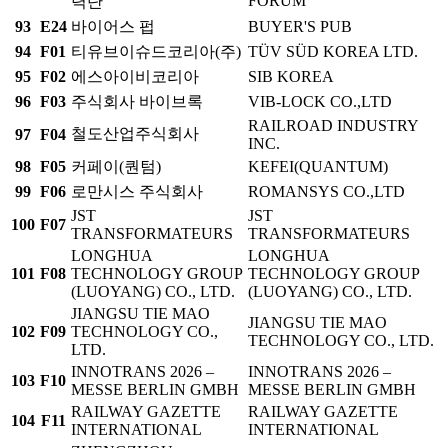
FORUM
력단
93
E24
바이어스 펍
BUYER'S PUB
94
F01
티유브이슈드코리아(주)
TÜV SÜD KOREA LTD.
95
F02
에스아이비코리아
SIB KOREA
96
F03
주식회사 바이브록
VIB-LOCK CO.,LTD
RAILROAD INDUSTRY
철도산업주식회사
97
F04
INC.
98
F05
커페이(퀀텀)
KEFEI(QUANTUM)
99
F06
로만시스 주식회사
ROMANSYS CO.,LTD
JST
JST
100
F07
TRANSFORMATEURS
TRANSFORMATEURS
LONGHUA
LONGHUA
101
F08
TECHNOLOGY GROUP
TECHNOLOGY GROUP
(LUOYANG) CO., LTD.
(LUOYANG) CO., LTD.
JIANGSU TIE MAO
JIANGSU TIE MAO
102
F09
TECHNOLOGY CO.,
TECHNOLOGY CO., LTD.
LTD.
INNOTRANS 2026 –
INNOTRANS 2026 –
103
F10
MESSE BERLIN GMBH
MESSE BERLIN GMBH
RAILWAY GAZETTE
RAILWAY GAZETTE
104
F11
INTERNATIONAL
INTERNATIONAL