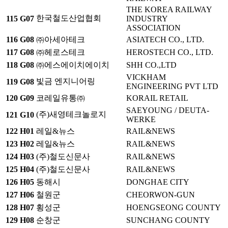
THE KOREA RAILWAY
한국철도산업협회
115
G07
INDUSTRY
ASSOCIATION
116
G08
㈜아세아테크
ASIATECH CO., LTD.
117
G08
㈜헤로스테크
HEROSTECH CO., LTD.
118
G08
㈜에스에이치에이치
SHH CO.,LTD
VICKHAM
빛금 엔지니어링
119
G08
ENGINEERING PVT LTD
120
G09
코레일유통㈜
KORAIL RETAIL
SAEYOUNG / DEUTA-
(주)새영테크놀로지
121
G10
WERKE
122
H01
레일&뉴스
RAIL&NEWS
123
H02
레일&뉴스
RAIL&NEWS
124
H03
(주)철도신문사
RAIL&NEWS
125
H04
(주)철도신문사
RAIL&NEWS
126
H05
동해시
DONGHAE CITY
127
H06
철원군
CHEORWON-GUN
128
H07
횡성군
HOENGSEONG COUNTY
129
H08
순창군
SUNCHANG COUNTY