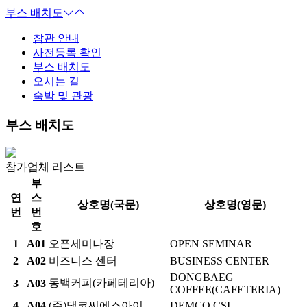
부스 배치도
참관 안내
사전등록 확인
부스 배치도
오시는 길
숙박 및 관광
부스 배치도
참가업체 리스트
부
연
스
상호명(국문)
상호명(영문)
번
번
호
1
A01
오픈세미나장
OPEN SEMINAR
2
A02
비즈니스 센터
BUSINESS CENTER
DONGBAEG
동백커피(카페테리아)
3
A03
COFFEE(CAFETERIA)
4
A04
(주)댐코씨에스아이
DEMCO CSI