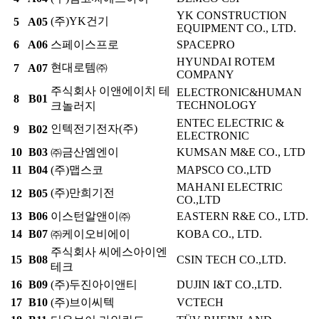
YK CONSTRUCTION
(주)YK건기
5
A05
EQUIPMENT CO., LTD.
6
A06
스페이스프로
SPACEPRO
HYUNDAI ROTEM
현대로템㈜
7
A07
COMPANY
주식회사 이앤에이치 테
ELECTRONIC&HUMAN
8
B01
TECHNOLOGY
크놀러지
ENTEC ELECTRIC &
인텍전기전자(주)
9
B02
ELECTRONIC
10
B03
㈜금산엠엔이
KUMSAN M&E CO., LTD
11
B04
(주)맵스코
MAPSCO CO.,LTD
MAHANI ELECTRIC
(주)만희기전
12
B05
CO.,LTD
13
B06
이스턴알앤이㈜
EASTERN R&E CO., LTD.
14
B07
㈜케이오비에이
KOBA CO., LTD.
주식회사 씨에스아이엔
15
B08
CSIN TECH CO.,LTD.
테크
16
B09
(주)두진아이앤티
DUJIN I&T CO.,LTD.
17
B10
(주)브이씨텍
VCTECH