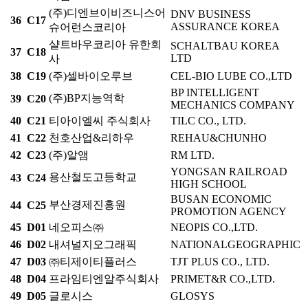
(주)디엔브이비즈니스어
DNV BUSINESS
36
C17
ASSURANCE KOREA
슈어런스코리아
샬트바우코리아 유한회
SCHALTBAU KOREA
37
C18
LTD
사
38
C19
(주)셀바이오루브
CEL-BIO LUBE CO.,LTD
BP INTELLIGENT
(주)BP지능역학
39
C20
MECHANICS COMPANY
40
C21
티아이엘씨 주식회사
TILC CO., LTD.
41
C22
천호산업&리하우
REHAU&CHUNHO
42
C23
(주)알앰
RM LTD.
YONGSAN RAILROAD
용산철도고등학교
43
C24
HIGH SCHOOL
BUSAN ECONOMIC
부산경제진흥원
44
C25
PROMOTION AGENCY
45
D01
네오피스㈜
NEOPIS CO.,LTD.
46
D02
내셔널지오그래픽
NATIONALGEOGRAPHIC
47
D03
㈜티제이티플러스
TJT PLUS CO., LTD.
48
D04
프라임티엔알주식회사
PRIMET&R CO.,LTD.
49
D05
글로시스
GLOSYS