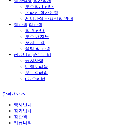
참가업체
참가업체
부스참가 안내
온라인 참가신청
세미나실 사용신청 안내
참관객
참관객
참관 안내
부스 배치도
오시는 길
숙박 및 관광
커뮤니티
커뮤니티
공지사항
디렉토리북
포토갤러리
e뉴스레터
H
참관객
행사안내
참가업체
참관객
커뮤니티