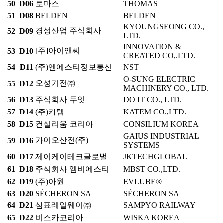
50
D06
토마스
THOMAS
51
D08
BELDEN
BELDEN
KYOUNGSEONG CO.,
경성산업 주식회사
52
D09
LTD.
INNOVATION &
[주]아이앤씨
53
D10
CREATED CO,.LTD.
54
D11
(주)엔에스티정보통신
NST
O-SUNG ELECTRIC
오성기전㈜
55
D12
MACHINERY CO., LTD.
56
D13
주식회사 두잇
DO IT CO., LTD.
57
D14
(주)카템
KATEM CO.,LTD.
58
D15
컨실리움 코리아
CONSILIUM KOREA
GAIUS INDUSTRIAL
가이오산전(주)
59
D16
SYSTEMS
60
D17
제이케이테크글로벌
JKTECHGLOBAL
61
D18
주식회사 엠비에스티
MBST CO.,LTD.
62
D19
(주)아원
EVLUBE®
63
D20
SÉCHERON SA
SÉCHERON SA
64
D21
삼표레일웨이㈜
SAMPYO RAILWAY
65
D22
비스카코리아
WISKA KOREA