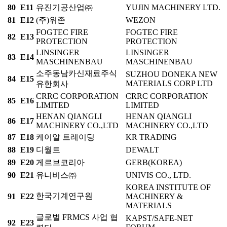
80
E11
유진기공산업㈜
YUJIN MACHINERY LTD.
81
E12
(주)위존
WEZON
FOGTEC FIRE
FOGTEC FIRE
82
E13
PROTECTION
PROTECTION
LINSINGER
LINSINGER
83
E14
MASCHINENBAU
MASCHINENBAU
소주동남카신재료주식
SUZHOU DONEKA NEW
84
E15
MATERIALS CORP LTD
유한회사
CRRC CORPORATION
CRRC CORPORATION
85
E16
LIMITED
LIMITED
HENAN QIANGLI
HENAN QIANGLI
86
E17
MACHINERY CO.,LTD
MACHINERY CO.,LTD
87
E18
케이알 트레이딩
KR TRADING
88
E19
디월트
DEWALT
89
E20
게르브코리아
GERB(KOREA)
90
E21
유니비스㈜
UNIVIS CO., LTD.
KOREA INSTITUTE OF
한국기계연구원
91
E22
MACHINERY &
MATERIALS
글로벌 FRMCS 사업 협
KAPST/SAFE-NET
92
E23