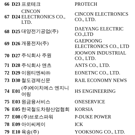
66
D23
프로테크
PROTECH
CINCON
CINCON ELECTRONICS
67
D24
ELECTRONICS CO.,
CO., LTD.
LTD.
DAEYANG ELECTRIC
대양전기공업(주)
68
D25
CO.,LTD
GAEPOONG
개풍전자(주)
69
D26
ELECTRONICS CO., LTD
JOOWON INDUSTRIAL
주식회사 주원
70
D27
CO., LTD.
71
D28
주식회사 앤츠
ANTS CO., LTD.
72
D29
이원티엔씨㈜
EONETNC CO., LTD.
73
D30
철도경제신문
RAIL ECONOMY NEWS
(주)에이치에스 엔지니
74
E01
HS ENGINEERING
어링
75
E03
원금융서비스
ONESERVICE
76
E05
한국철도차량산업협회
KORSIA
77
E08
(주)브로스파워
P-DUKE POWER
78
E09
아이씨케이
ICK
79
E10
육송(주)
YOOKSONG CO., LTD.