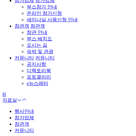
참가업체
참가업체
부스참가 안내
온라인 참가신청
세미나실 사용신청 안내
참관객
참관객
참관 안내
부스 배치도
오시는 길
숙박 및 관광
커뮤니티
커뮤니티
공지사항
디렉토리북
포토갤러리
e뉴스레터
H
자료실
행사안내
참가업체
참관객
커뮤니티