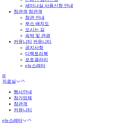
세미나실 사용신청 안내
참관객
참관객
참관 안내
부스 배치도
오시는 길
숙박 및 관광
커뮤니티
커뮤니티
공지사항
디렉토리북
포토갤러리
e뉴스레터
H
자료실
행사안내
참가업체
참관객
커뮤니티
e뉴스레터