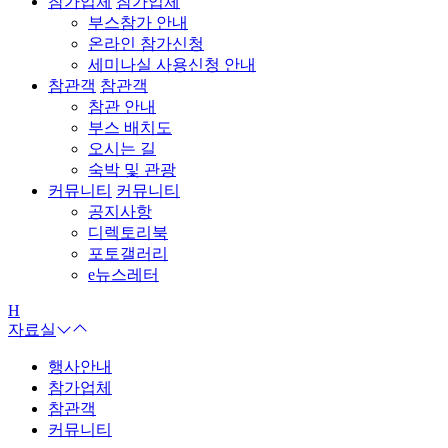
참가업체
참가업체
부스참가 안내
온라인 참가신청
세미나실 사용신청 안내
참관객
참관객
참관 안내
부스 배치도
오시는 길
숙박 및 관광
커뮤니티
커뮤니티
공지사항
디렉토리북
포토갤러리
e뉴스레터
H
자료실
행사안내
참가업체
참관객
커뮤니티