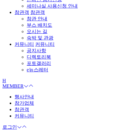
세미나실 사용신청 안내
참관객
참관객
참관 안내
부스 배치도
오시는 길
숙박 및 관광
커뮤니티
커뮤니티
공지사항
디렉토리북
포토갤러리
e뉴스레터
H
MEMBER
행사안내
참가업체
참관객
커뮤니티
로그인